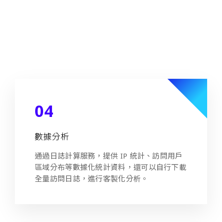
阿里雲自主研發智能調度系統，可通過探測系
統，即時獲取全網連線品質，自動化調度政策
也能精準為用戶分配最優質的線路節點，保障
客戶訪問品質。
04
數據分析
通過日誌計算服務，提供 IP 統計、訪問用戶
區域分布等數據化統計資料，還可以自行下載
全量訪問日誌，進行客製化分析。